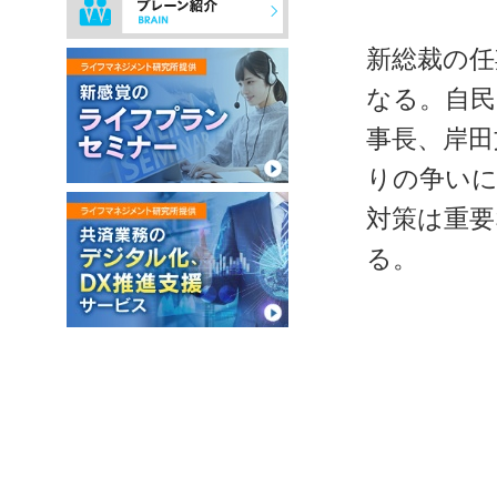
新総裁の任
なる。自民
事長、岸田
りの争いに
対策は重要
る。