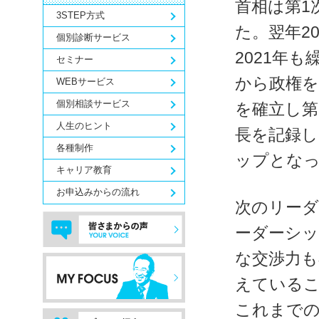
首相は第1
3STEP方式
た。翌年2
個別診断サービス
2021年
セミナー
から政権を
WEBサービス
個別相談サービス
を確立し第
人生のヒント
長を記録し
各種制作
ップとな
キャリア教育
お申込みからの流れ
次のリー
ーダーシッ
な交渉力も
えている
これまで