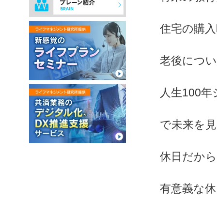
住宅の購入
老後につ
人生100
で未来を
休日だか
有意義な休