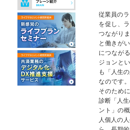
従業員のラ
を促し、
つながり
と働きがい
につなが
ジョンと
も「人生の
なのです
そのために
診断「人生
ント」の
人個人の人
ら、長期的