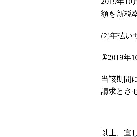
年
2019
10
額を新税率
年払い
(2)
①
年
2019
1
当該期間
請求とさ
以上、宜