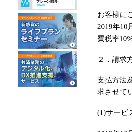
お客様に
年
2019
10
費税率
10
２．請求
支払方法
求させて
サービ
(1)