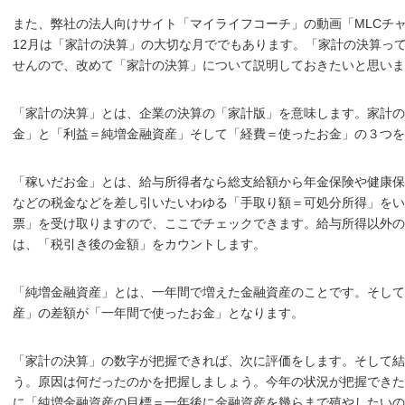
また、弊社の法人向けサイト「マイライフコーチ」の動画「MLCチ
12月は「家計の決算」の大切な月ででもあります。「家計の決算っ
せんので、改めて「家計の決算」について説明しておきたいと思いま
「家計の決算」とは、企業の決算の「家計版」を意味します。家計の
金」と「利益＝純増金融資産」そして「経費＝使ったお金」の３つを
「稼いだお金」とは、給与所得者なら総支給額から年金保険や健康保
などの税金などを差し引いたいわゆる「手取り額＝可処分所得」をい
票」を受け取りますので、ここでチェックできます。給与所得以外の
は、「税引き後の金額」をカウントします。
「純増金融資産」とは、一年間で増えた金融資産のことです。そし
産」の差額が「一年間で使ったお金」となります。
「家計の決算」の数字が把握できれば、次に評価をします。そして結
う。原因は何だったのかを把握しましょう。今年の状況が把握できた
に「純増金融資産の目標＝一年後に金融資産を幾らまで殖やしたい