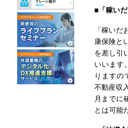
■「稼い
「稼いだ
康保険と
を差し引
いいます
りますの
不動産収
月までに
とは可能