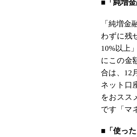
■「純増
「純増金
わずに残
10%
以上
にこの金
合は、
12
ネット口
をおスス
です「マ
■「使っ