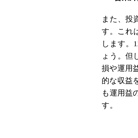
また、投
す。これ
します。
1
ょう。但
損や運用
的な収益
も運用益
す。