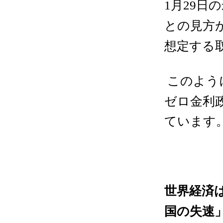
月
日の
1
29
との見方
想定する
このよう
ゼロ金利
ています
世界経済
国の失速