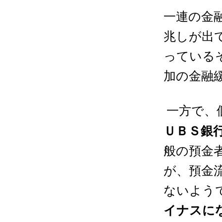
一連の金
兆しが出
っている
加の金融
一方で、
ＵＢＳ銀
般の預金
が、預金
ないよう
イナスに