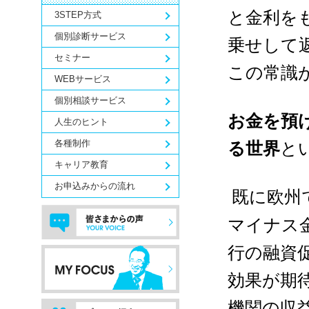
と金利を
3STEP方式
個別診断サービス
乗せして
セミナー
この常識
WEBサービス
個別相談サービス
お金を預
人生のヒント
各種制作
る世界
と
キャリア教育
お申込みからの流れ
既に欧州
マイナス
行の融資
効果が期
機関の収