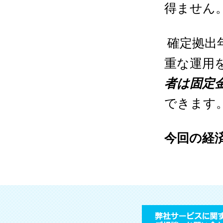
得ません
確定拠出
重な運用
者は固定
できます
今回の経