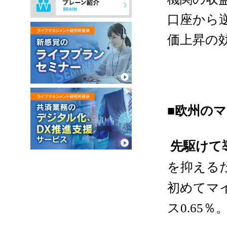
口座から
価上昇の
■欧州の
先駆けて
を抑える
初めてマ
ス
％
0.65