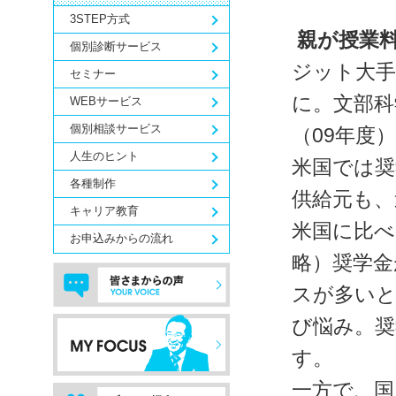
3STEP方式
親が授業料
個別診断サービス
ジット大手
セミナー
に。文部科
WEBサービス
個別相談サービス
（09年度
人生のヒント
米国では奨
各種制作
供給元も、
キャリア教育
米国に比べ
お申込みからの流れ
略）奨学金
スが多いと
び悩み。
一方で、国