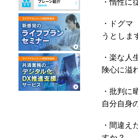
・惰性に
・ドグマ
うとしま
・楽な人
険心に溢
・批判に
自分自身
・間違え
すか？