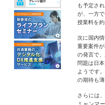
も予定され
が、一方で
授業料を約
次に国内情
重要案件が
の発言で、
問題は日本
ようです
の期待も
さらには、
ミャンマー