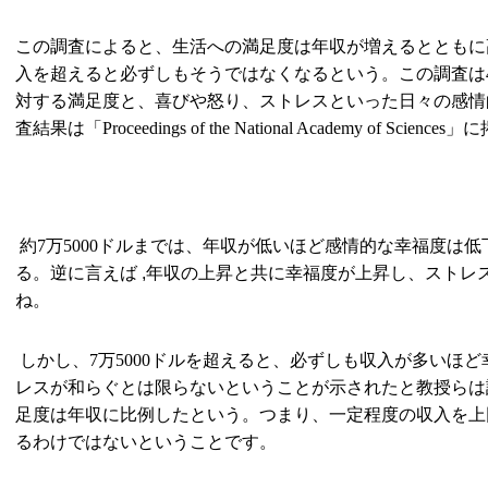
この調査によると、生活への満足度は年収が増えるとともに
入を超えると必ずしもそうではなくなるという。この調査は
対する満足度と、喜びや怒り、ストレスといった日々の感情
査結果は「
Proceedings of the National Academy of Sciences
」に
約
7
万
5000
ドルまでは、年収が低いほど感情的な幸福度は低
る。逆に言えば ,年収の上昇と共に幸福度が上昇し、ストレ
ね。
しかし、
7
万
5000
ドルを超えると、必ずしも収入が多いほど
レスが和らぐとは限らないということが示されたと教授らは
足度は年収に比例したという。つまり、一定程度の収入を上
るわけではないということです。