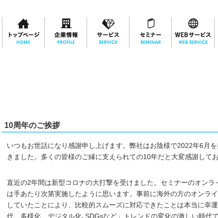
10周年のご挨拶
いつもお世話になり感謝申し上げます。弊社はお陰様で2022年6月
きました。多くの皆様のご縁に支えられての10年だと大変感謝して
直近の2年間は新型コロナの大打撃を受けました。セミナーのオンラ
は手あたり次第実施したように思います。事前に海外の方のオンライ
していたことにより、比較的スムーズに対応できたことは本当に幸運
代、多様化、デジタル化､SDGsなど」トレンドの変化の激しい時代