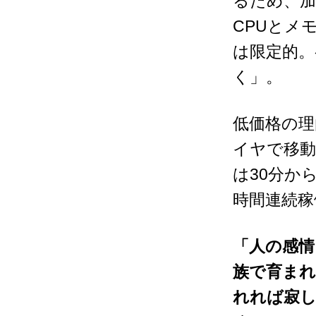
るため、加
CPU
とメ
は限定的。
く」。
低価格の理
イヤで移
は
30
分か
時間連続稼
「人の感情
族で育ま
れれば寂