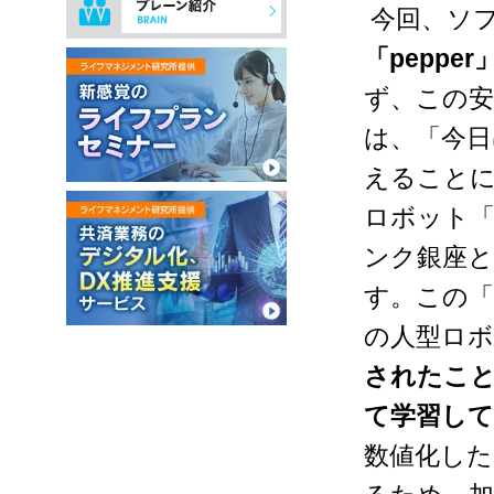
今回、ソ
「
pepper
ず、この
は、「今日
えることに
ロボット
ンク銀座と
す。この「
の人型ロ
されたこ
て学習し
数値化した