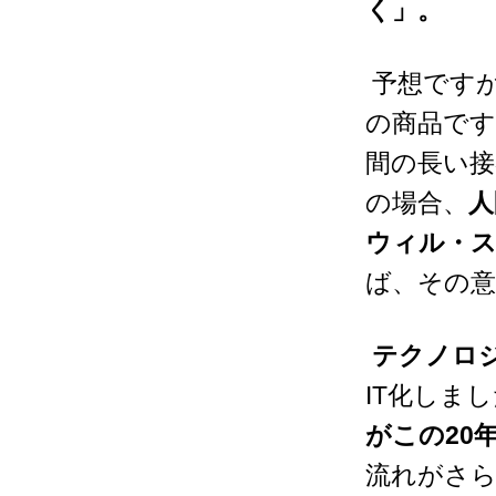
く」。
予想です
の商品です
間の長い
の場合、
人
ウィル・
ば、その
テクノロ
IT
化しまし
がこの
20
流れがさ