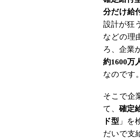
分だけ給
設計が狂
などの理
ろ、企業
約
1600
万
なのです
そこで企
て、
確定
ド型
」を
だいで支