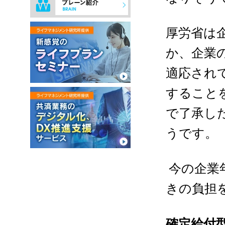
厚労省は
か、企業
適応され
すること
で了承し
うです。
今の企業
きの負担
確定給付