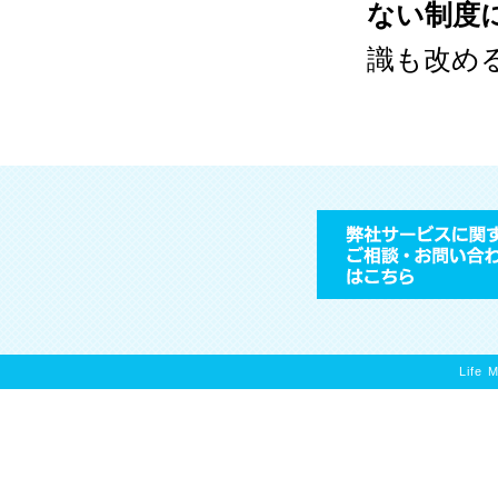
ない制度
識も改め
Life 